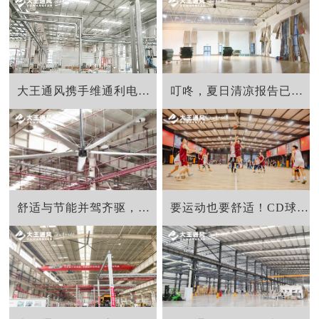
大王通风携手维通利电气：告别炎热困扰，释放清凉一夏！
叮咚，夏日清凉报告已生成，请全体福师大师生注意查收！
舒适与节能并驾齐驱，大王风扇赋能广汽本田绿色生产
要运动也要舒适！CD球馆新风尚！大王通风超大覆盖，清凉无限！