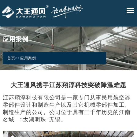
•W.Fans
•D.Fans
•DW.Fans
•DAWANG
•DM.Fans
网
产
技
解
应
新
关
智
自
臻
BOX
舒
站
品
术
决
用
闻
于
慧
然
享
控
爽
应用案例
风
风
风
制
风
首
中
服
方
案
资
我
系
系
系
系
系
列
列
列
统
列
页
心
务
案
例
讯
们
首页
>>
应用案例
大王通风携手江苏翔淳科技突破降温难题
江苏翔淳科技有限公司是一家专门从事民用航空器
零部件设计和制造生产以及其它机械零部件加工、
制造生产的公司。公司位于具有三千年历史的江南
名城—“太湖明珠”无锡。