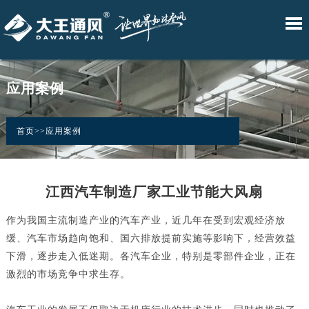
•W.Fans
•D.Fans
•DW.Fans
•DAWANG
•DM.Fans
网
产
技
解
应
新
关
智
自
臻
BOX
舒
站
品
术
决
用
闻
于
慧
然
享
控
爽
应用案例
风
风
风
制
风
首
中
服
方
案
资
我
系
系
系
系
系
列
列
列
统
列
页
心
务
案
例
讯
们
首页
>>
应用案例
江西汽车制造厂家工业节能大风扇
作为我国主流制造产业的汽车产业，近几年在受到宏观经济放
缓、汽车市场趋向饱和、国六排放提前实施等影响下，经营效益
下滑，逐步走入低迷期。各汽车企业，特别是零部件企业，正在
激烈的市场竞争中求生存。