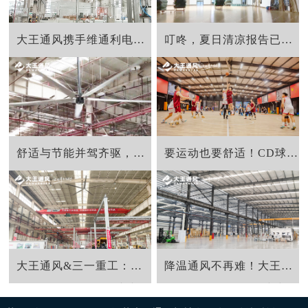
大王通风携手维通利电气：告别炎热困扰，释放清凉一夏！
叮咚，夏日清凉报告已生成，请全体福师大师生注意查收！
舒适与节能并驾齐驱，大王风扇赋能广汽本田绿色生产
要运动也要舒适！CD球馆新风尚！大王通风超大覆盖，清凉无限！
大王通风&三一重工：强强联合，打造工业通风新标杆，开启工业清凉新时代！
降温通风不再难！大王通风为拓普集团倾力打造舒适工作环境！